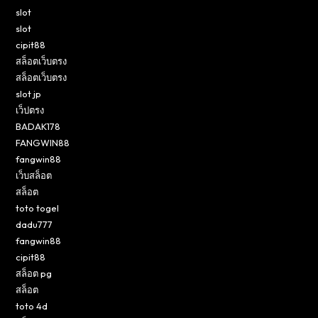
slot
slot
cipit88
สล็อตเว็บตรง
สล็อตเว็บตรง
slot jp
เว็ปตรง
BADAK178
FANGWIN88
fangwin88
เว็บสล็อต
สล็อต
toto togel
dadu777
fangwin88
cipit88
สล็อต pg
สล็อต
toto 4d