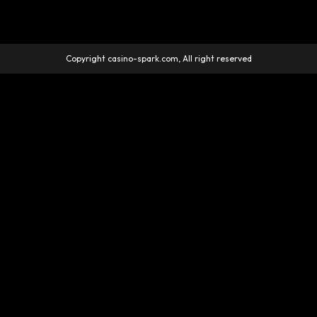
Copyright casino-spark.com, All right reserved