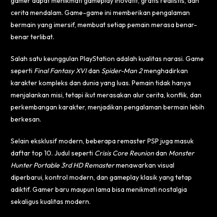
gamer dapat menikmati gameplay inovatif, grafis realistis, dan
cerita mendalam. Game-game ini memberikan pengalaman
bermain yang imersif, membuat setiap pemain merasa benar-
benar terlibat.
Salah satu keunggulan PlayStation adalah kualitas narasi. Game
seperti
Final Fantasy XVI
dan
Spider-Man 2
menghadirkan
karakter kompleks dan dunia yang luas. Pemain tidak hanya
menjalankan misi, tetapi ikut merasakan alur cerita, konflik, dan
perkembangan karakter, menjadikan pengalaman bermain lebih
berkesan.
Selain eksklusif modern, beberapa remaster PSP juga masuk
daftar top 10. Judul seperti
Crisis Core Reunion
dan
Monster
Hunter Portable 3rd HD Remaster
menawarkan visual
diperbarui, kontrol modern, dan gameplay klasik yang tetap
adiktif. Gamer baru maupun lama bisa menikmati nostalgia
sekaligus kualitas modern.