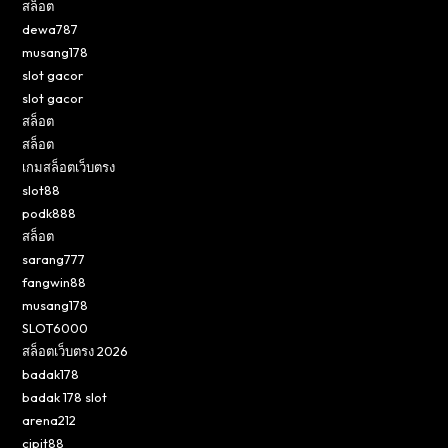
สล็อต
dewa787
musang178
slot gacor
slot gacor
สล็อต
สล็อต
เกมสล็อตเว็บตรง
slot88
podk888
สล็อต
sarang777
fangwin88
musang178
SLOT6000
สล็อตเว็บตรง 2026
badak178
badak 178 slot
arena212
cipit88