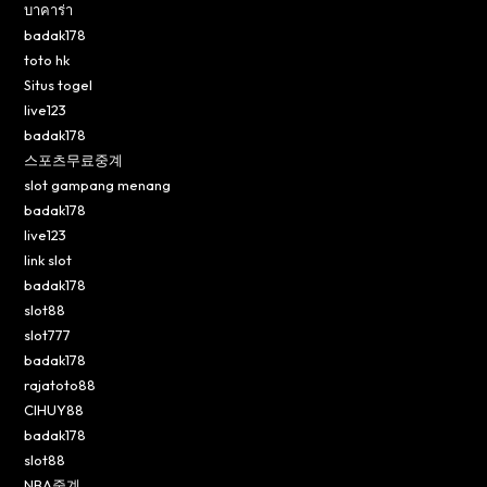
บาคาร่า
badak178
toto hk
Situs togel
live123
badak178
스포츠무료중계
slot gampang menang
badak178
live123
link slot
badak178
slot88
slot777
badak178
rajatoto88
CIHUY88
badak178
slot88
NBA중계