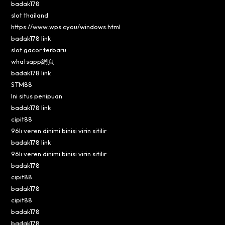
badak178
slot thailand
https://www.wps.cyou/windows.html
badak178 link
slot gacor terbaru
whatsapp網頁
badak178 link
STM88
Ini situs penipuan
badak178 link
cipit88
96lı veren dinimi binisi virin sitilir
badak178 link
96lı veren dinimi binisi virin sitilir
badak178
cipit88
badak178
cipit88
badak178
badak178