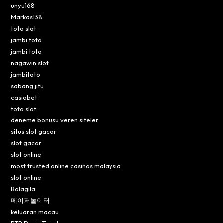
unyu168
Markas138
toto slot
jambi toto
jambi toto
nagawin slot
jambitoto
sabang jitu
casiobet
toto slot
deneme bonusu veren siteler
situs slot gacor
slot gacor
slot online
most trusted online casinos malaysia
slot online
Bolagila
메이저놀이터
keluaran macau
RTP DewaTogel