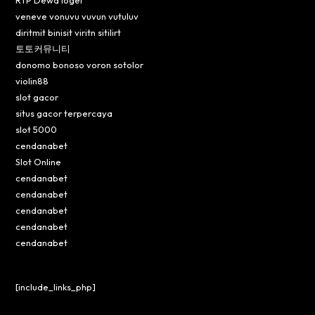
veneve vonuvu vuvun vutuluv
diritmit binisit viritn sitilirt
토토커뮤니티
donomo bonoso voron sotolor
violin88
slot gacor
situs gacor terpercaya
slot 5000
cendanabet
Slot Online
cendanabet
cendanabet
cendanabet
cendanabet
cendanabet
[include_links_php]